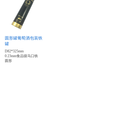
圆形罐葡萄酒包装铁
罐
D82*325mm
0.23mm食品级马口铁
圆形